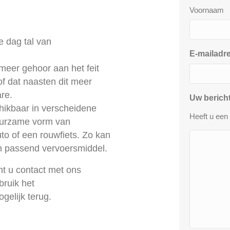
Voornaam
e dag tal van
E-mailadr
meer gehoor aan het feit
 of dat naasten dit meer
re.
Uw berich
chikbaar in verscheidene
Heeft u een
uurzame vorm van
to of een rouwfiets. Zo kan
en passend vervoersmiddel.
nt u contact met ons
bruik het
gelijk terug.