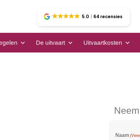
5.0
64 recensies
regelen
De uitvaart
Uitvaartkosten
Neem v
Naam
(Vere